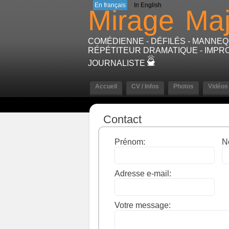
En français
In English
Mirage
Maj
COMÉDIENNE - DÉFILÉS - MANNEQU
RÉPÉTITEUR DRAMATIQUE - IMPRO
JOURNALISTE
Accueil
CV / Infos
Photos
Vidéos
Contact
Prénom:
N
Adresse e-mail:
Votre message: