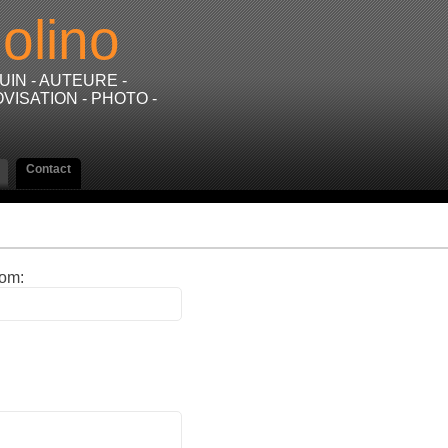
olino
IN - AUTEURE -
VISATION - PHOTO -
Contact
om: